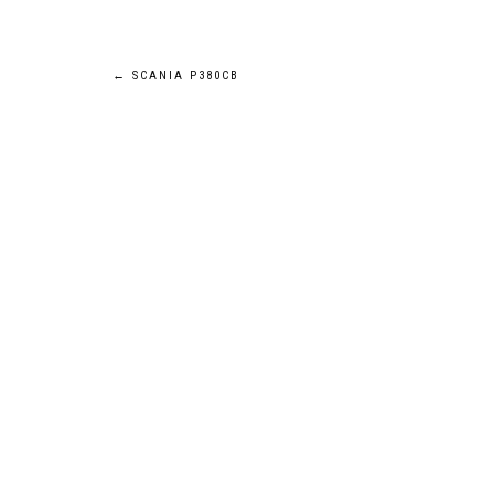
Navigation
←
SCANIA P380CB
de
l’article