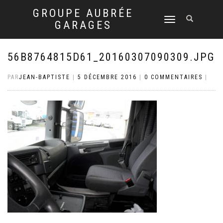
GROUPE AUBRÉE
DÉPLIER
GARAGES
LA
NAVIGATION
56B8764815D61_20160307090309.JPG
PAR
JEAN-BAPTISTE
|
5 DÉCEMBRE 2016
|
0 COMMENTAIRES
|