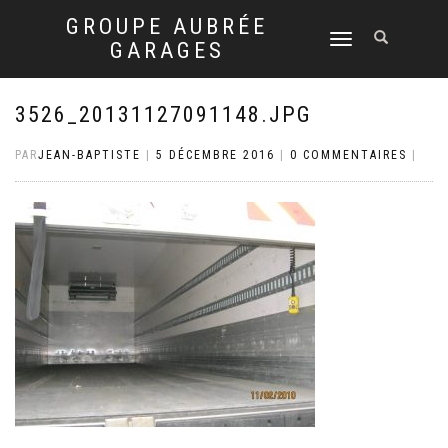
GROUPE AUBRÉE
DÉPLIER
GARAGES
LA
NAVIGATION
3526_20131127091148.JPG
PAR
JEAN-BAPTISTE
|
5 DÉCEMBRE 2016
|
0 COMMENTAIRES
|