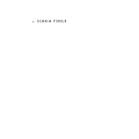
Navigation
←
SCANIA P380LB
de
l’article