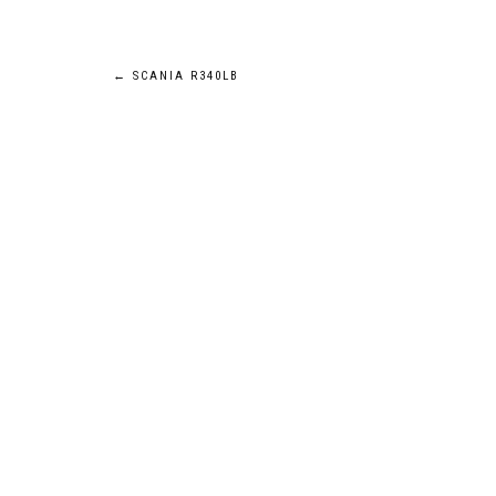
Navigation
←
SCANIA R340LB
de
l’article