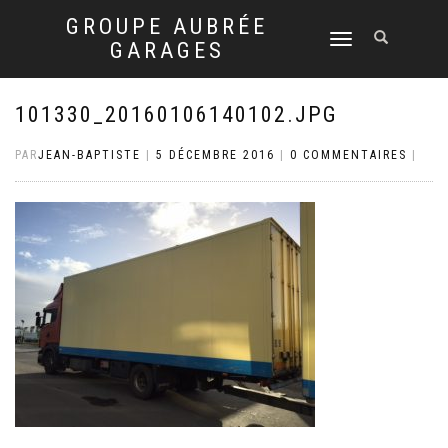
GROUPE AUBRÉE
DÉPLIER
GARAGES
LA
NAVIGATION
101330_20160106140102.JPG
PAR
JEAN-BAPTISTE
|
5 DÉCEMBRE 2016
|
0 COMMENTAIRES
|