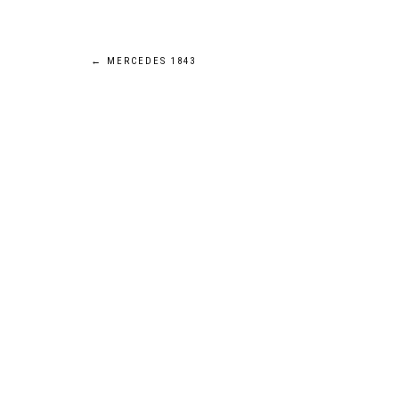
Navigation
←
MERCEDES 1843
de
l’article