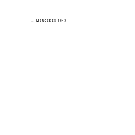
Navigation
←
MERCEDES 1843
de
l’article