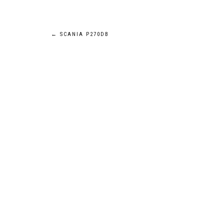
Navigation
←
SCANIA P270DB
de
l’article