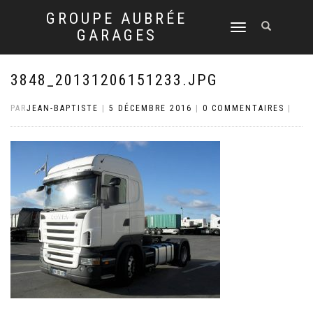
GROUPE AUBRÉE
DÉPLIER
GARAGES
LA
NAVIGATION
3848_20131206151233.JPG
PAR
JEAN-BAPTISTE
|
5 DÉCEMBRE 2016
|
0 COMMENTAIRES
|