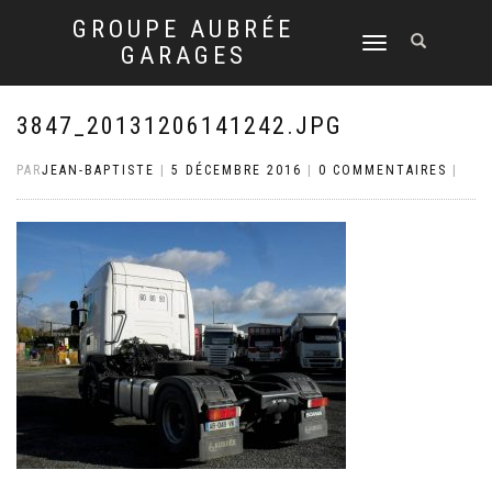
GROUPE AUBRÉE
DÉPLIER
GARAGES
LA
NAVIGATION
3847_20131206141242.JPG
PAR
JEAN-BAPTISTE
|
5 DÉCEMBRE 2016
|
0 COMMENTAIRES
|