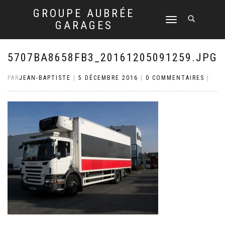
GROUPE AUBRÉE
DÉPLIER
GARAGES
LA
NAVIGATION
5707BA8658FB3_20161205091259.JPG
PAR
JEAN-BAPTISTE
|
5 DÉCEMBRE 2016
|
0 COMMENTAIRES
|