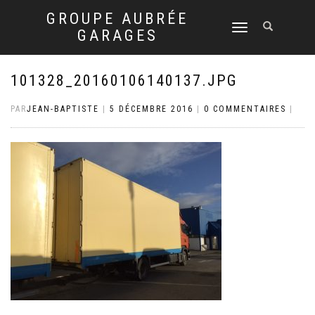
GROUPE AUBRÉE
DÉPLIER
GARAGES
LA
NAVIGATION
101328_20160106140137.JPG
PAR
JEAN-BAPTISTE
|
5 DÉCEMBRE 2016
|
0 COMMENTAIRES
|