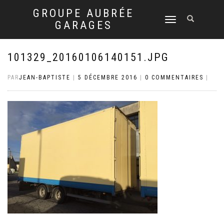
GROUPE AUBRÉE
DÉPLIER
GARAGES
LA
NAVIGATION
101329_20160106140151.JPG
PAR
JEAN-BAPTISTE
|
5 DÉCEMBRE 2016
|
0 COMMENTAIRES
|