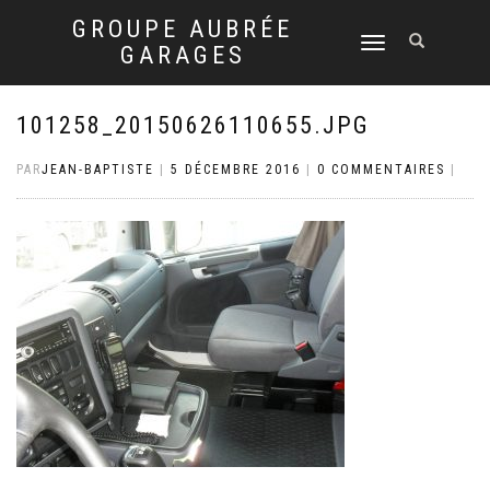
GROUPE AUBRÉE
DÉPLIER
GARAGES
LA
NAVIGATION
101258_20150626110655.JPG
PAR
JEAN-BAPTISTE
|
5 DÉCEMBRE 2016
|
0 COMMENTAIRES
|