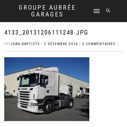
GROUPE AUBRÉE
DÉPLIER
GARAGES
LA
NAVIGATION
4133_20131206111248.JPG
PAR
JEAN-BAPTISTE
|
5 DÉCEMBRE 2016
|
0 COMMENTAIRES
|