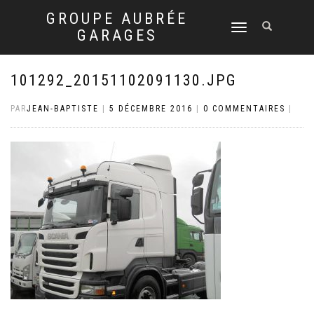
GROUPE AUBRÉE
DÉPLIER
GARAGES
LA
NAVIGATION
101292_20151102091130.JPG
PAR
JEAN-BAPTISTE
|
5 DÉCEMBRE 2016
|
0 COMMENTAIRES
|