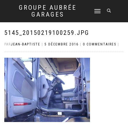
GROUPE AUBRÉE
DÉPLIER
GARAGES
LA
NAVIGATION
5145_20150219100259.JPG
PAR
JEAN-BAPTISTE
|
5 DÉCEMBRE 2016
|
0 COMMENTAIRES
|