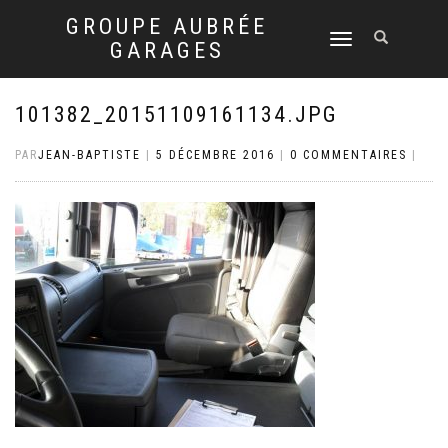
GROUPE AUBRÉE
DÉPLIER
GARAGES
LA
NAVIGATION
101382_20151109161134.JPG
PAR
JEAN-BAPTISTE
|
5 DÉCEMBRE 2016
|
0 COMMENTAIRES
|