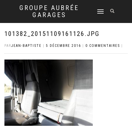
GROUPE AUBRÉE
DÉPLIER
GARAGES
LA
NAVIGATION
101382_20151109161126.JPG
PAR
JEAN-BAPTISTE
|
5 DÉCEMBRE 2016
|
0 COMMENTAIRES
|