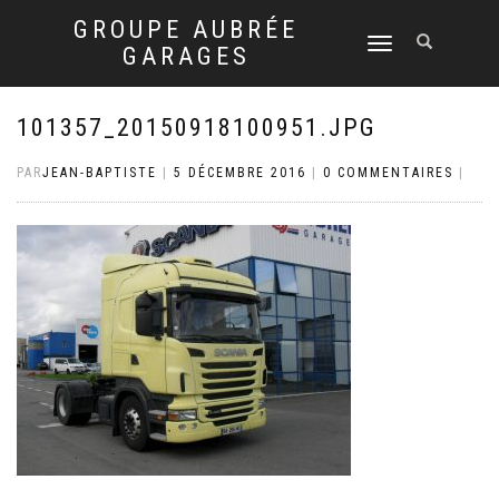
GROUPE AUBRÉE
DÉPLIER
GARAGES
LA
NAVIGATION
101357_20150918100951.JPG
PAR
JEAN-BAPTISTE
|
5 DÉCEMBRE 2016
|
0 COMMENTAIRES
|