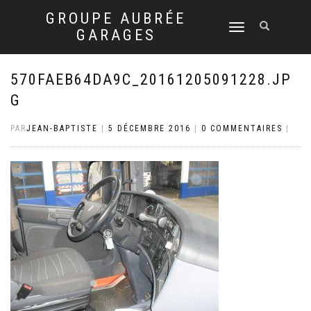
GROUPE AUBRÉE
DÉPLIER
GARAGES
LA
NAVIGATION
570FAEB64DA9C_20161205091228.JP
G
PAR
JEAN-BAPTISTE
|
5 DÉCEMBRE 2016
|
0 COMMENTAIRES
|