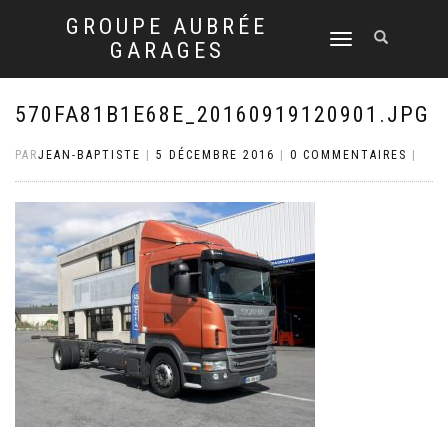
GROUPE AUBRÉE
DÉPLIER
GARAGES
LA
NAVIGATION
570FA81B1E68E_20160919120901.JPG
PAR
JEAN-BAPTISTE
|
5 DÉCEMBRE 2016
|
0 COMMENTAIRES
|