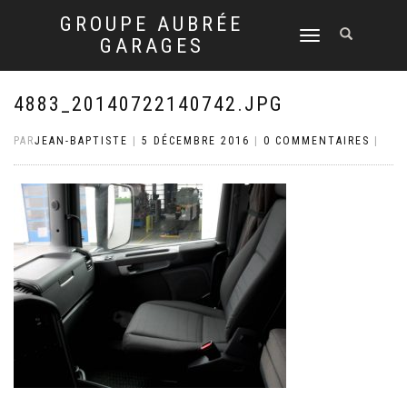
GROUPE AUBRÉE
DÉPLIER
GARAGES
LA
NAVIGATION
4883_20140722140742.JPG
PAR
JEAN-BAPTISTE
|
5 DÉCEMBRE 2016
|
0 COMMENTAIRES
|