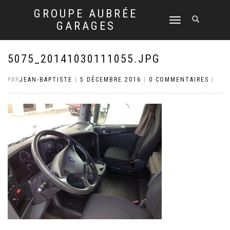
GROUPE AUBRÉE
DÉPLIER
GARAGES
LA
NAVIGATION
5075_20141030111055.JPG
PAR
JEAN-BAPTISTE
|
5 DÉCEMBRE 2016
|
0 COMMENTAIRES
|