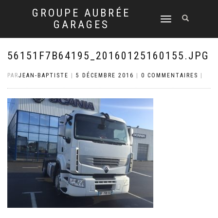
GROUPE AUBRÉE
DÉPLIER
GARAGES
LA
NAVIGATION
56151F7B64195_20160125160155.JPG
PAR
JEAN-BAPTISTE
|
5 DÉCEMBRE 2016
|
0 COMMENTAIRES
|