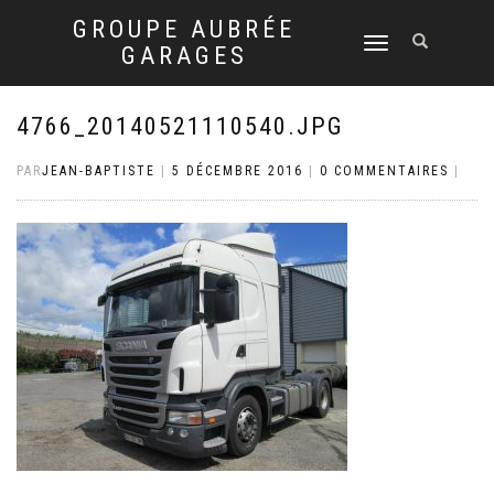
GROUPE AUBRÉE
DÉPLIER
GARAGES
LA
NAVIGATION
4766_20140521110540.JPG
PAR
JEAN-BAPTISTE
|
5 DÉCEMBRE 2016
|
0 COMMENTAIRES
|