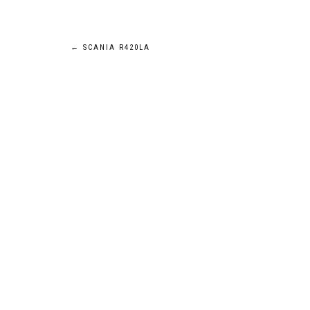
Navigation
←
SCANIA R420LA
de
l’article