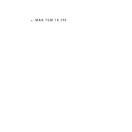
Navigation
←
MAN TGM 18.290
de
l’article