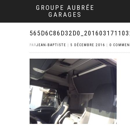
GROUPE AUBRÉE
GARAGES
565D6C86D32D0_201603171103
PAR
JEAN-BAPTISTE
|
5 DÉCEMBRE 2016
|
0 COMMEN