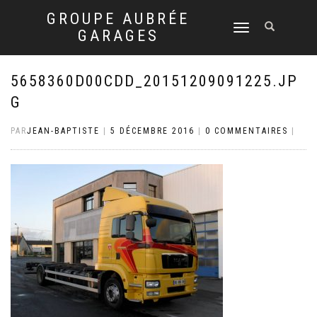
GROUPE AUBRÉE
DÉPLIER
GARAGES
LA
NAVIGATION
5658360D00CDD_20151209091225.JP
G
PAR
JEAN-BAPTISTE
|
5 DÉCEMBRE 2016
|
0 COMMENTAIRES
|