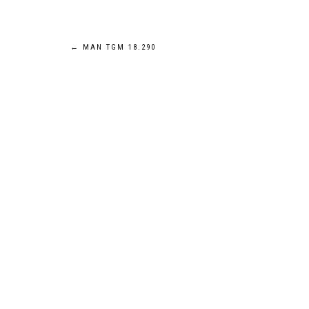
Navigation
←
MAN TGM 18.290
de
l’article