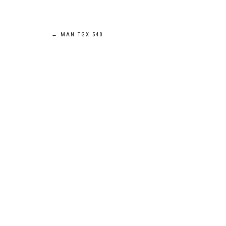
Navigation
←
MAN TGX 540
de
l’article