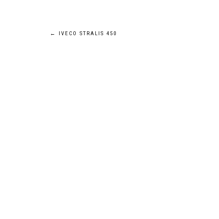
Navigation
←
IVECO STRALIS 450
de
l’article