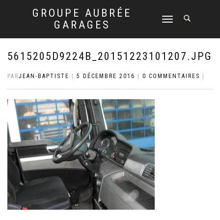
GROUPE AUBRÉE
DÉPLIER
GARAGES
LA
NAVIGATION
5615205D9224B_20151223101207.JPG
PAR
JEAN-BAPTISTE
|
5 DÉCEMBRE 2016
|
0 COMMENTAIRES
|