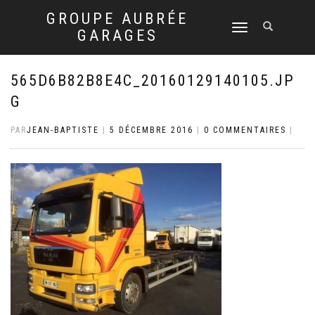
GROUPE AUBRÉE
DÉPLIER
GARAGES
LA
NAVIGATION
565D6B82B8E4C_20160129140105.JP
G
PAR
JEAN-BAPTISTE
|
5 DÉCEMBRE 2016
|
0 COMMENTAIRES
|