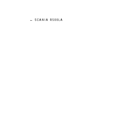
Navigation
←
SCANIA R500LA
de
l’article