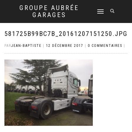
GROUPE AUBRÉE
DÉPLIER
GARAGES
LA
NAVIGATION
581725B99BC7B_20161207151250.JPG
PAR
JEAN-BAPTISTE
|
12 DÉCEMBRE 2017
|
0 COMMENTAIRES
|