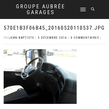
GROUPE AUBRÉE
DÉPLIER
GARAGES
LA
NAVIGATION
570E1B3F06B45_20160520110537.JPG
PAR
JEAN-BAPTISTE
|
5 DÉCEMBRE 2016
|
0 COMMENTAIRES
|