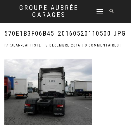
GROUPE AUBRÉE
DÉPLIER
GARAGES
LA
NAVIGATION
570E1B3F06B45_20160520110500.JPG
PAR
JEAN-BAPTISTE
|
5 DÉCEMBRE 2016
|
0 COMMENTAIRES
|