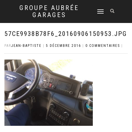
GROUPE AUBRÉE
DÉPLIER
GARAGES
LA
NAVIGATION
57CE9938B78F6_20160906150953.JPG
PAR
JEAN-BAPTISTE
|
5 DÉCEMBRE 2016
|
0 COMMENTAIRES
|