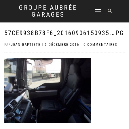
GROUPE AUBRÉE
DÉPLIER
GARAGES
LA
NAVIGATION
57CE9938B78F6_20160906150935.JPG
PAR
JEAN-BAPTISTE
|
5 DÉCEMBRE 2016
|
0 COMMENTAIRES
|