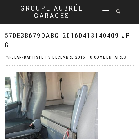
GROUPE AUBRÉE
DÉPLIER
GARAGES
LA
NAVIGATION
570E38679DABC_20160413140409.JP
G
PAR
JEAN-BAPTISTE
|
5 DÉCEMBRE 2016
|
0 COMMENTAIRES
|