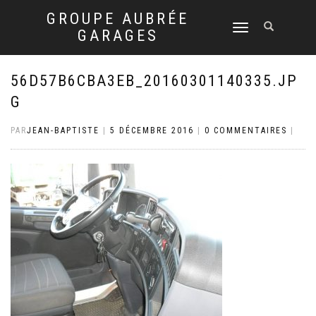
GROUPE AUBRÉE
DÉPLIER
GARAGES
LA
NAVIGATION
56D57B6CBA3EB_20160301140335.JP
G
PAR
JEAN-BAPTISTE
|
5 DÉCEMBRE 2016
|
0 COMMENTAIRES
|