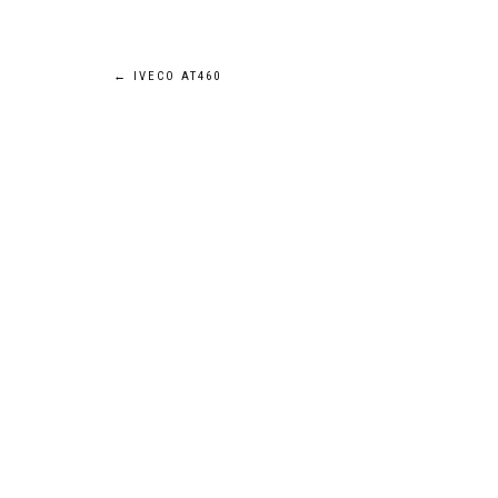
Navigation
←
IVECO AT460
de
l’article