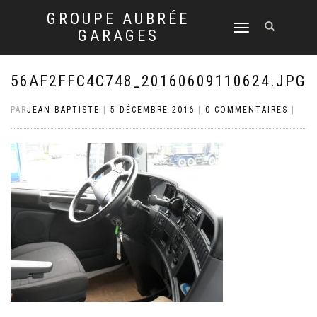
GROUPE AUBRÉE
DÉPLIER
GARAGES
LA
NAVIGATION
56AF2FFC4C748_20160609110624.JPG
PAR
JEAN-BAPTISTE
|
5 DÉCEMBRE 2016
|
0 COMMENTAIRES
|