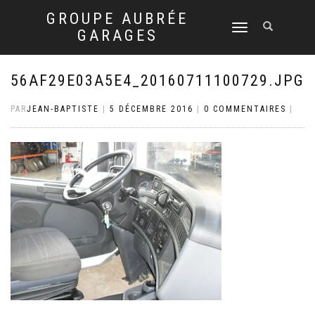
GROUPE AUBRÉE
DÉPLIER
GARAGES
LA
NAVIGATION
56AF29E03A5E4_20160711100729.JPG
PAR
JEAN-BAPTISTE
|
5 DÉCEMBRE 2016
|
0 COMMENTAIRES
|