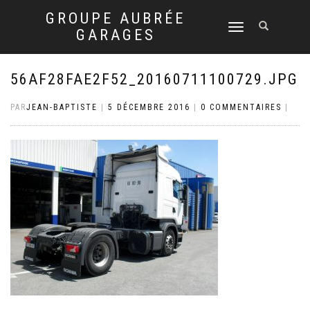
GROUPE AUBRÉE
DÉPLIER
GARAGES
LA
NAVIGATION
56AF28FAE2F52_20160711100729.JPG
PAR
JEAN-BAPTISTE
|
5 DÉCEMBRE 2016
|
0 COMMENTAIRES
|