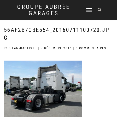
GROUPE AUBRÉE
DÉPLIER
GARAGES
LA
NAVIGATION
56AF2B7CBE554_20160711100720.JP
G
PAR
JEAN-BAPTISTE
|
5 DÉCEMBRE 2016
|
0 COMMENTAIRES
|