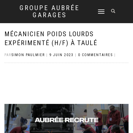
GROUPE AUBRÉE
DÉPLIER
GARAGES
LA
NAVIGATION
MÉCANICIEN POIDS LOURDS
EXPÉRIMENTÉ (H/F) À TAULÉ
PAR
SIMON PAULMIER
|
9 JUIN 2023
|
0 COMMENTAIRES
|
Mécanicien poids lourds
expérimenté (H/F) à
Taulé