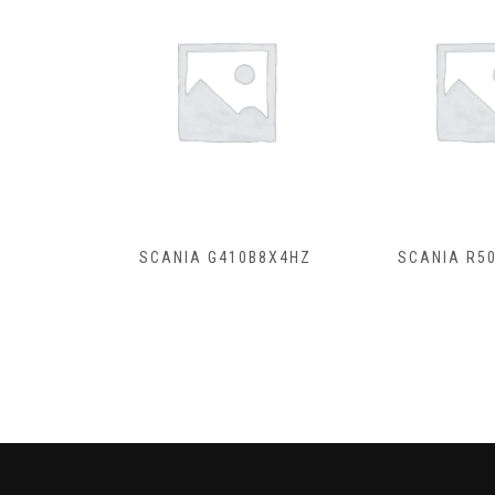
B8X4HZ
SCANIA R500A4X2NB
SCANIA R4